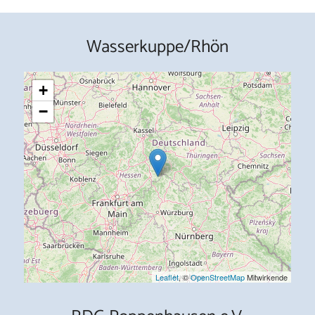
Wasserkuppe/Rhön
+
−
Leaflet
, ©
OpenStreetMap
Mitwirkende