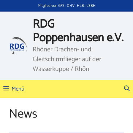
Zum
Mitglied von GFS · DHV · HLB · LSBH
Inhalt
springen
RDG
Poppenhausen e.V.
Rhöner Drachen- und
Gleitschirmflieger auf der
Wasserkuppe / Rhön
Menü
News