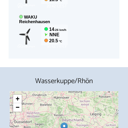
Wasserkuppe/Rhön
+
−