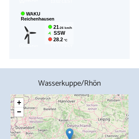
Wasserkuppe/Rhön
+
−