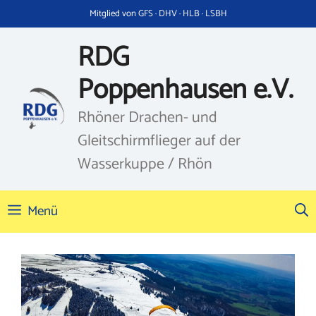
Zum
Mitglied von GFS · DHV · HLB · LSBH
Inhalt
springen
RDG
Poppenhausen e.V.
Rhöner Drachen- und
Gleitschirmflieger auf der
Wasserkuppe / Rhön
Menü