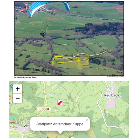
+
−
×
Startplatz Abtsrodaer Kuppe