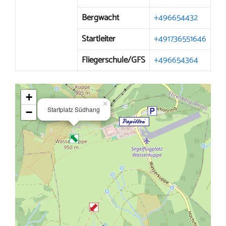
Bergwacht
+496654432
Startleiter
+491736551646
Fliegerschule/GFS
+496654364
+
×
Startplatz Südhang
−