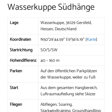
Wasserkuppe Südhänge
Lage
Wasserkuppe, 36129 Gersfeld,
Hessen, Deutschland
Koordinaten
N50°29’44.59” E9°56’6.19” [
Karte
]
Startrichtung
SO/S/SW
Höhendifferenz
40 – 160 m
Parken
Auf den öffentlichen Parkplätzen
der Wasserkuppe, weiter zu Fuß
Start
Aus dem gesamten Hangbereich,
Luftraumaufteilung siehe Skizze
Fliegen
Abfliegen, Soaring,
Starkwindtraining, Groundhandling;