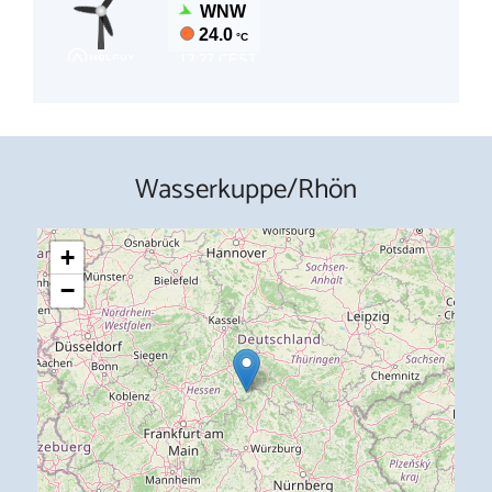
Wasserkuppe/Rhön
+
−