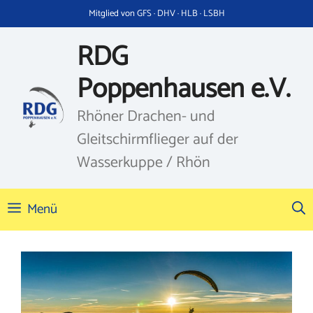
Zum
Mitglied von GFS · DHV · HLB · LSBH
Inhalt
springen
RDG
Poppenhausen e.V.
Rhöner Drachen- und
Gleitschirmflieger auf der
Wasserkuppe / Rhön
Menü