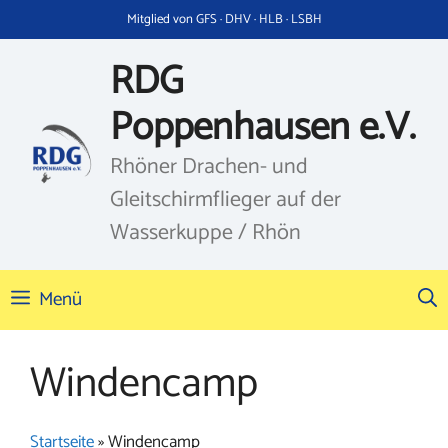
Zum
Mitglied von GFS · DHV · HLB · LSBH
Inhalt
springen
RDG
Poppenhausen e.V.
Rhöner Drachen- und
Gleitschirmflieger auf der
Wasserkuppe / Rhön
Menü
Windencamp
Startseite
»
Windencamp