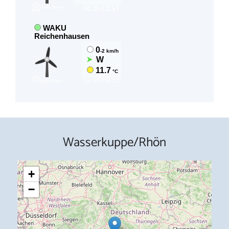
Wasserkuppe/Rhön
+
−