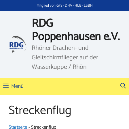
Zum
Mitglied von GFS · DHV · HLB · LSBH
Inhalt
springen
RDG
Poppenhausen e.V.
Rhöner Drachen- und
Gleitschirmflieger auf der
Wasserkuppe / Rhön
Menü
Streckenflug
Startseite
»
Streckenflug