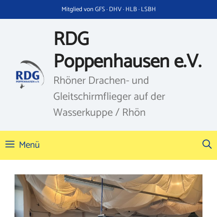
Zum
Mitglied von GFS · DHV · HLB · LSBH
Inhalt
springen
RDG
Poppenhausen e.V.
Rhöner Drachen- und
Gleitschirmflieger auf der
Wasserkuppe / Rhön
Menü