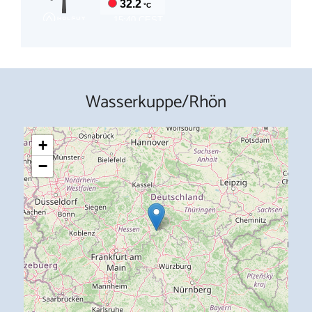
Wasserkuppe/Rhön
+
−