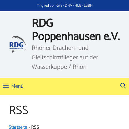
Zum
Mitglied von GFS · DHV · HLB · LSBH
Inhalt
springen
RDG
Poppenhausen e.V.
Rhöner Drachen- und
Gleitschirmflieger auf der
Wasserkuppe / Rhön
Menü
RSS
Startseite
»
RSS