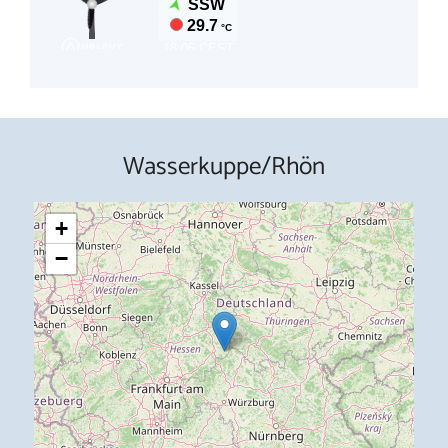
Wasserkuppe/Rhön
+
−