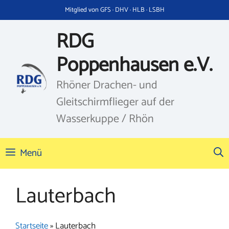
Zum
Mitglied von GFS · DHV · HLB · LSBH
Inhalt
springen
RDG
Poppenhausen e.V.
Rhöner Drachen- und
Gleitschirmflieger auf der
Wasserkuppe / Rhön
Menü
Lauterbach
Startseite
»
Lauterbach