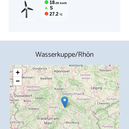
Wasserkuppe/Rhön
+
−