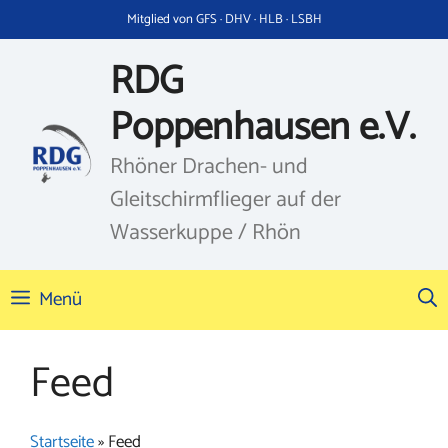
Zum
Mitglied von GFS · DHV · HLB · LSBH
Inhalt
springen
RDG
Poppenhausen e.V.
Rhöner Drachen- und
Gleitschirmflieger auf der
Wasserkuppe / Rhön
Menü
Feed
Startseite
»
Feed