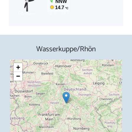
Wasserkuppe/Rhön
+
−