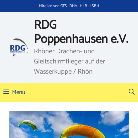
Zum
Mitglied von GFS · DHV · HLB · LSBH
Inhalt
springen
RDG
Poppenhausen e.V.
Rhöner Drachen- und
Gleitschirmflieger auf der
Wasserkuppe / Rhön
Menü