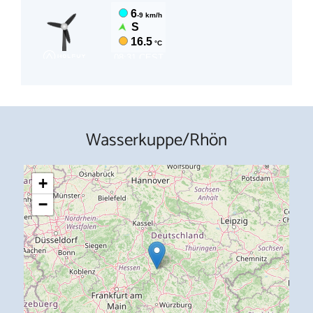
Wasserkuppe/Rhön
+
−