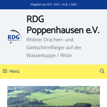
Zum
Mitglied von GFS · DHV · HLB · LSBH
Inhalt
springen
RDG
Poppenhausen e.V.
Rhöner Drachen- und
Gleitschirmflieger auf der
Wasserkuppe / Rhön
Menü