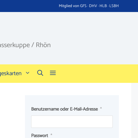
Mitglied von GFS · DHV · HLB · LSBH
asserkuppe / Rhön
geskarten
Benutzername oder E-Mail-Adresse
*
Passwort
*