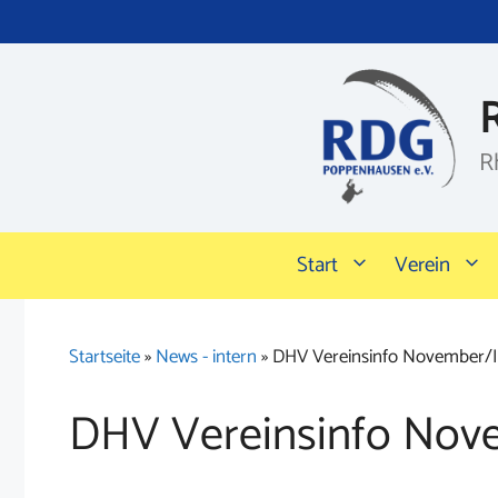
Zum
Inhalt
springen
R
Start
Verein
Startseite
»
News - intern
»
DHV Vereinsinfo November/I
DHV Vereinsinfo Nove