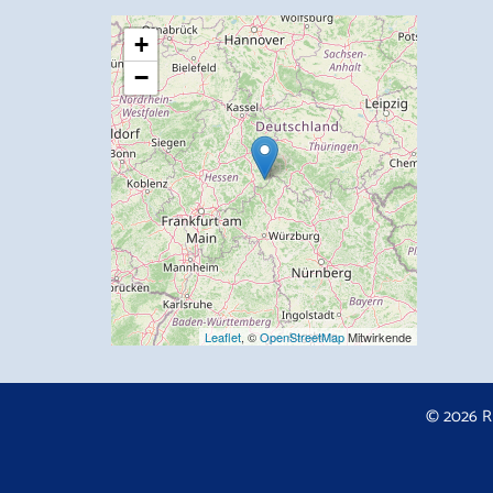
+
−
Leaflet
, ©
OpenStreetMap
Mitwirkende
© 2026 R