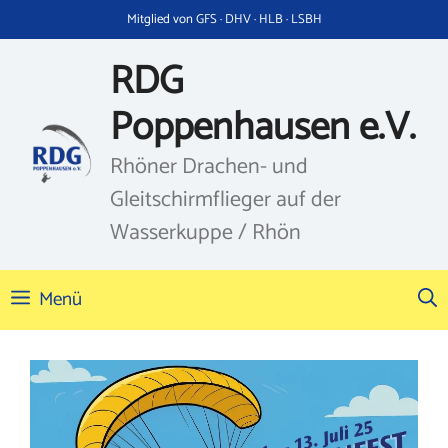
Zum
Mitglied von GFS · DHV · HLB · LSBH
Inhalt
springen
RDG
Poppenhausen e.V.
Rhöner Drachen- und
Gleitschirmflieger auf der
Wasserkuppe / Rhön
Menü