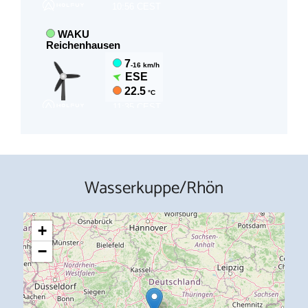
Wasserkuppe/Rhön
+
−