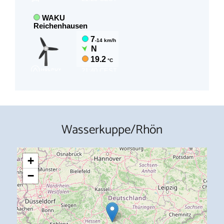
Wasserkuppe/Rhön
+
−