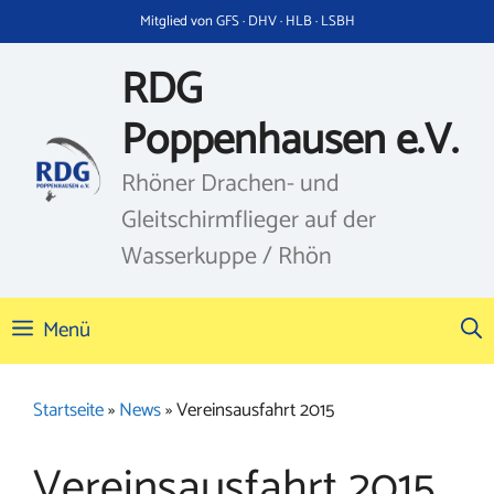
Zum
Mitglied von GFS · DHV · HLB · LSBH
Inhalt
springen
RDG
Poppenhausen e.V.
Rhöner Drachen- und
Gleitschirmflieger auf der
Wasserkuppe / Rhön
Menü
Startseite
»
News
»
Vereinsausfahrt 2015
Vereinsausfahrt 2015