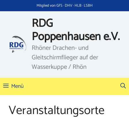
Zum
Mitglied von GFS · DHV · HLB · LSBH
Inhalt
springen
RDG
Poppenhausen e.V.
Rhöner Drachen- und
Gleitschirmflieger auf der
Wasserkuppe / Rhön
Menü
Veranstaltungsorte