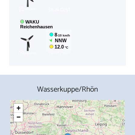
Wasserkuppe/Rhön
+
−