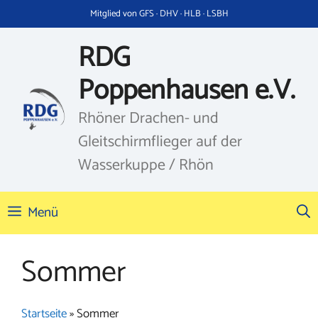
Zum
Mitglied von GFS · DHV · HLB · LSBH
Inhalt
springen
RDG
Poppenhausen e.V.
Rhöner Drachen- und
Gleitschirmflieger auf der
Wasserkuppe / Rhön
Menü
Sommer
Startseite
»
Sommer