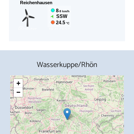
Wasserkuppe/Rhön
+
−