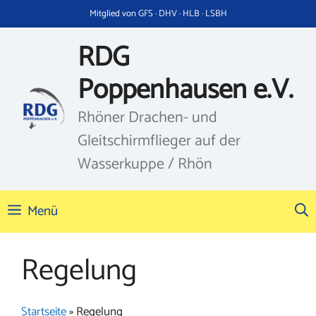
Zum
Mitglied von GFS · DHV · HLB · LSBH
Inhalt
springen
RDG
Poppenhausen e.V.
Rhöner Drachen- und
Gleitschirmflieger auf der
Wasserkuppe / Rhön
Menü
Regelung
Startseite
»
Regelung