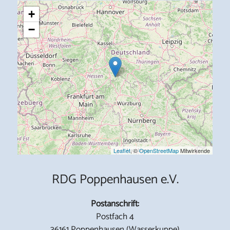
+
−
Leaflet
, ©
OpenStreetMap
Mitwirkende
RDG Poppenhausen e.V.
Postanschrift:
Postfach 4
36161 Poppenhausen (Wasserkuppe)