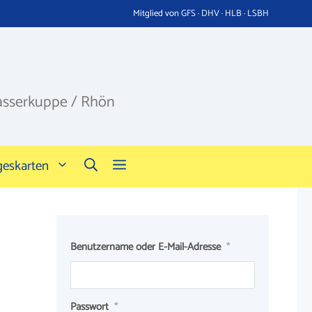
Mitglied von GFS · DHV · HLB · LSBH
asserkuppe / Rhön
geskarten
Benutzername oder E-Mail-Adresse
*
Passwort
*