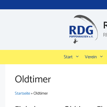
Zum
Inhalt
springen
R
Start
Verein
Oldtimer
Startseite
»
Oldtimer