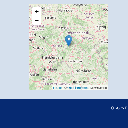
+
−
Leaflet
, ©
OpenStreetMap
Mitwirkende
© 2026 R