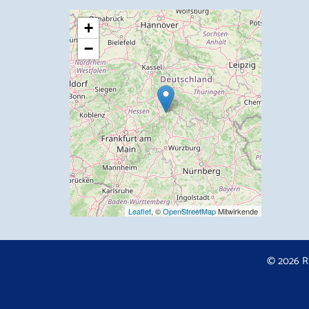
+
−
Leaflet
, ©
OpenStreetMap
Mitwirkende
© 2026 R