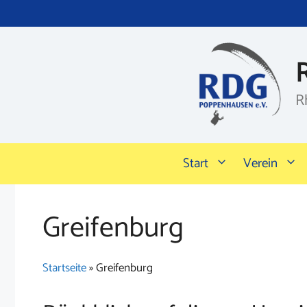
Zum
Inhalt
springen
R
Start
Verein
Greifenburg
Startseite
»
Greifenburg