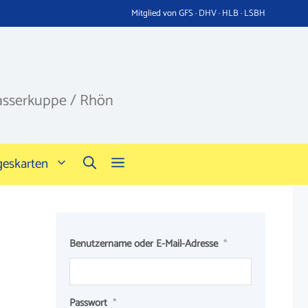
Mitglied von GFS · DHV · HLB · LSBH
asserkuppe / Rhön
geskarten
Benutzername oder E-Mail-Adresse
*
Passwort
*