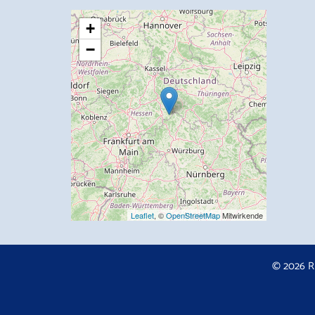
+
−
Leaflet
, ©
OpenStreetMap
Mitwirkende
© 2026 R