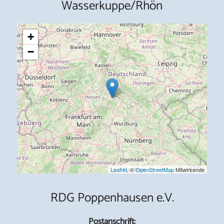
Wasserkuppe/Rhön
+
−
Leaflet
, ©
OpenStreetMap
Mitwirkende
RDG Poppenhausen e.V.
Postanschrift: