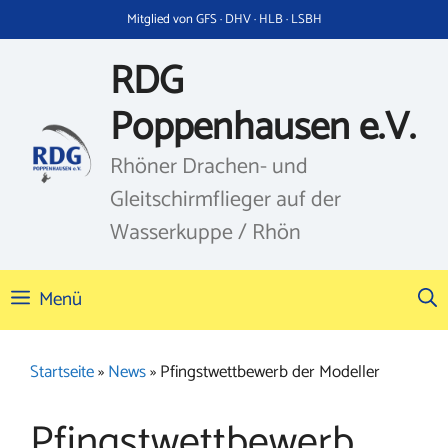
Zum
Mitglied von GFS · DHV · HLB · LSBH
Inhalt
springen
RDG
Poppenhausen e.V.
Rhöner Drachen- und
Gleitschirmflieger auf der
Wasserkuppe / Rhön
Menü
Startseite
»
News
»
Pfingstwettbewerb der Modeller
Pfingstwettbewerb