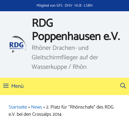
Zum
Mitglied von GFS · DHV · HLB · LSBH
Inhalt
springen
RDG
Poppenhausen e.V.
Rhöner Drachen- und
Gleitschirmflieger auf der
Wasserkuppe / Rhön
Menü
Startseite
»
News
»
2. Platz für “Rhönschafe” des RDG
e.V. bei den Crossalps 2014