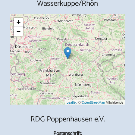
Wasserkuppe/Rhön
+
−
Leaflet
, ©
OpenStreetMap
Mitwirkende
RDG Poppenhausen e.V.
Postanschrift: