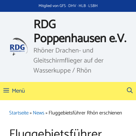
Zum
Mitglied von GFS · DHV · HLB · LSBH
Inhalt
springen
RDG
Poppenhausen e.V.
Rhöner Drachen- und
Gleitschirmflieger auf der
Wasserkuppe / Rhön
Menü
Startseite
»
News
»
Fluggebietsführer Rhön erschienen
Fluggebietsführer