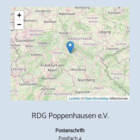
+
−
Leaflet
, ©
OpenStreetMap
Mitwirkende
RDG Poppenhausen e.V.
Postanschrift:
Postfach 4