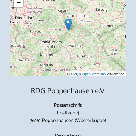
−
Leaflet
, ©
OpenStreetMap
Mitwirkende
RDG Poppenhausen e.V.
Postanschrift:
Postfach 4
36161 Poppenhausen (Wasserkuppe)
Vereinsheim: