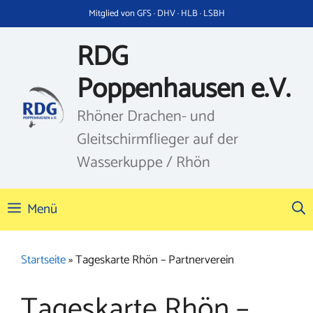
Zum
Mitglied von GFS · DHV · HLB · LSBH
Inhalt
springen
RDG
Poppenhausen e.V.
Rhöner Drachen- und
Gleitschirmflieger auf der
Wasserkuppe / Rhön
Menü
Startseite
»
Tageskarte Rhön – Partnerverein
Tageskarte Rhön –