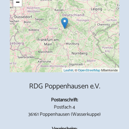
−
Leaflet
, ©
OpenStreetMap
Mitwirkende
RDG Poppenhausen e.V.
Postanschrift:
Postfach 4
36161 Poppenhausen (Wasserkuppe)
Vereinsheim: