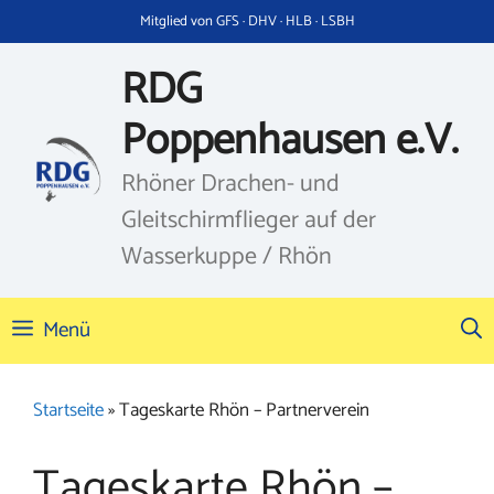
Zum
Mitglied von GFS · DHV · HLB · LSBH
Inhalt
springen
RDG
Poppenhausen e.V.
Rhöner Drachen- und
Gleitschirmflieger auf der
Wasserkuppe / Rhön
Menü
Startseite
»
Tageskarte Rhön – Partnerverein
Tageskarte Rhön –