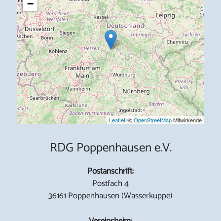
−
Leaflet
, ©
OpenStreetMap
Mitwirkende
RDG Poppenhausen e.V.
Postanschrift:
Postfach 4
36161 Poppenhausen (Wasserkuppe)
Vereinsheim: