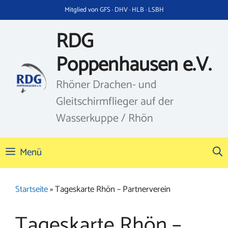
Zum
Mitglied von GFS · DHV · HLB · LSBH
Inhalt
springen
RDG
Poppenhausen e.V.
Rhöner Drachen- und
Gleitschirmflieger auf der
Wasserkuppe / Rhön
Menü
Startseite
»
Tageskarte Rhön – Partnerverein
Tageskarte Rhön –