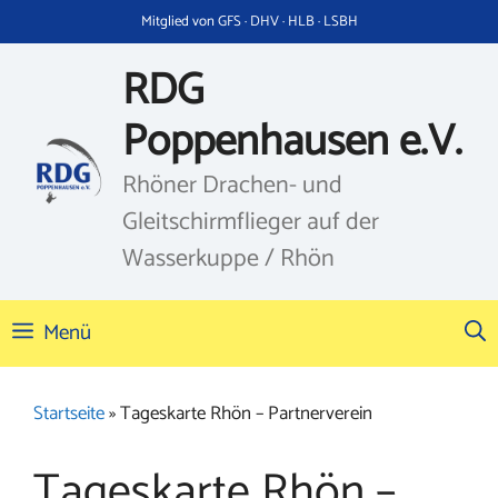
Zum
Mitglied von GFS · DHV · HLB · LSBH
Inhalt
springen
RDG
Poppenhausen e.V.
Rhöner Drachen- und
Gleitschirmflieger auf der
Wasserkuppe / Rhön
Menü
Startseite
»
Tageskarte Rhön – Partnerverein
Tageskarte Rhön –