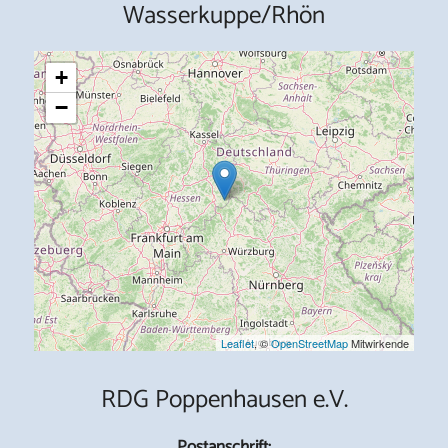
Wasserkuppe/Rhön
+
−
Leaflet
, ©
OpenStreetMap
Mitwirkende
RDG Poppenhausen e.V.
Postanschrift: