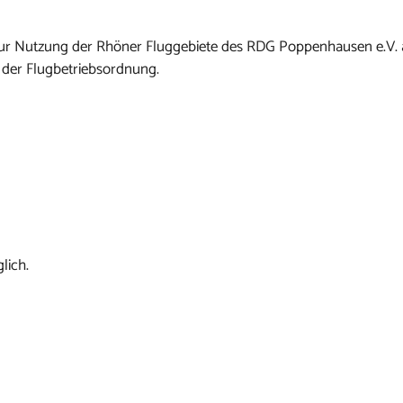
n zur Nutzung der Rhöner Fluggebiete des RDG Poppenhausen e.V.
 der Flugbetriebsordnung.
lich.