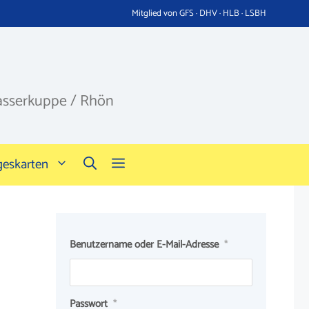
Mitglied von GFS · DHV · HLB · LSBH
asserkuppe / Rhön
geskarten
Benutzername oder E-Mail-Adresse
*
Passwort
*