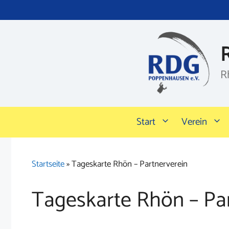
Zum
Inhalt
springen
R
Start
Verein
Startseite
»
Tageskarte Rhön – Partnerverein
Tageskarte Rhön – Pa