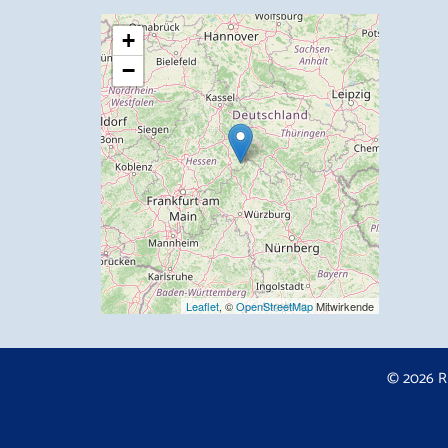
+
−
Leaflet
, ©
OpenStreetMap
Mitwirkende
© 2026 R