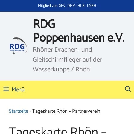
Zum
Mitglied von GFS · DHV · HLB · LSBH
Inhalt
springen
RDG
Poppenhausen e.V.
Rhöner Drachen- und
Gleitschirmflieger auf der
Wasserkuppe / Rhön
Menü
Startseite
»
Tageskarte Rhön – Partnerverein
Tageskarte Rhön –