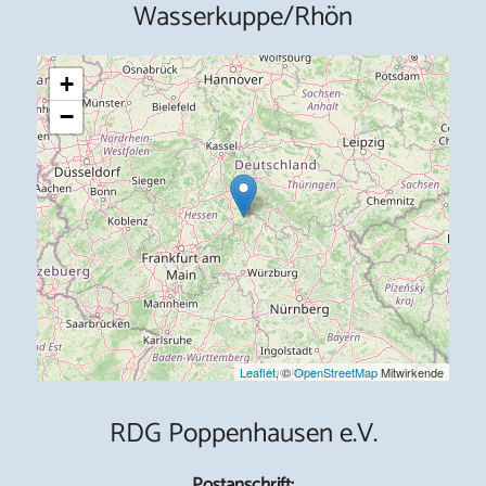
Wasserkuppe/Rhön
+
−
Leaflet
, ©
OpenStreetMap
Mitwirkende
RDG Poppenhausen e.V.
Postanschrift: