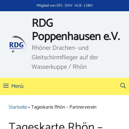
Zum
Mitglied von GFS · DHV · HLB · LSBH
Inhalt
springen
RDG
Poppenhausen e.V.
Rhöner Drachen- und
Gleitschirmflieger auf der
Wasserkuppe / Rhön
Menü
Startseite
»
Tageskarte Rhön – Partnerverein
Tageskarte Rhön –