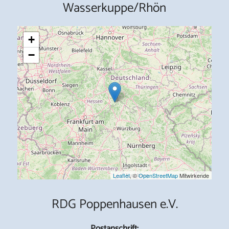
Wasserkuppe/Rhön
+
−
Leaflet
, ©
OpenStreetMap
Mitwirkende
RDG Poppenhausen e.V.
Postanschrift: