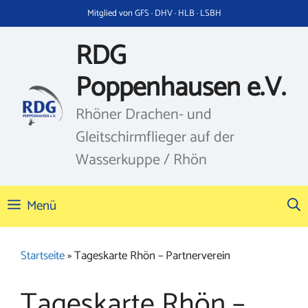
Zum
Mitglied von GFS · DHV · HLB · LSBH
Inhalt
springen
RDG
Poppenhausen e.V.
Rhöner Drachen- und
Gleitschirmflieger auf der
Wasserkuppe / Rhön
Menü
Startseite
»
Tageskarte Rhön – Partnerverein
Tageskarte Rhön –