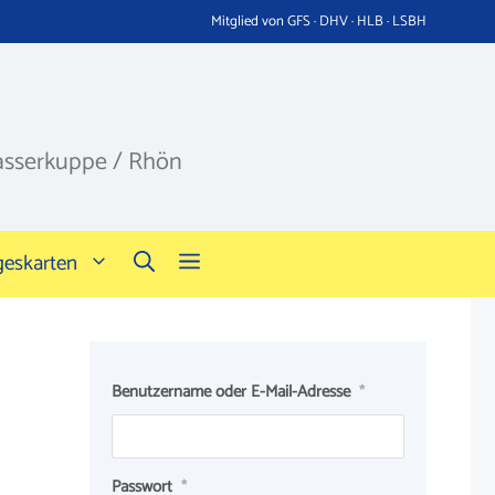
Mitglied von GFS · DHV · HLB · LSBH
asserkuppe / Rhön
geskarten
Benutzername oder E-Mail-Adresse
*
Passwort
*