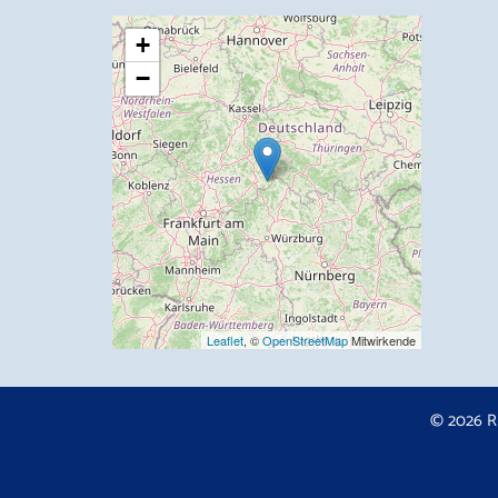
+
−
Leaflet
, ©
OpenStreetMap
Mitwirkende
© 2026 R