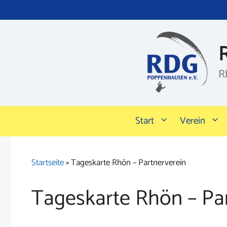
Zum
Inhalt
springen
R
Start
Verein
Startseite
»
Tageskarte Rhön – Partnerverein
Tageskarte Rhön – Pa