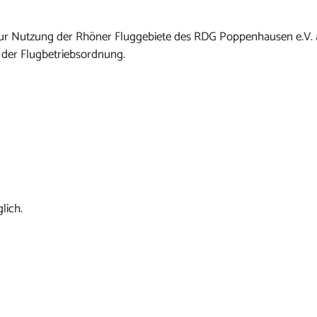
n zur Nutzung der Rhöner Fluggebiete des RDG Poppenhausen e.V.
 der Flugbetriebsordnung.
lich.