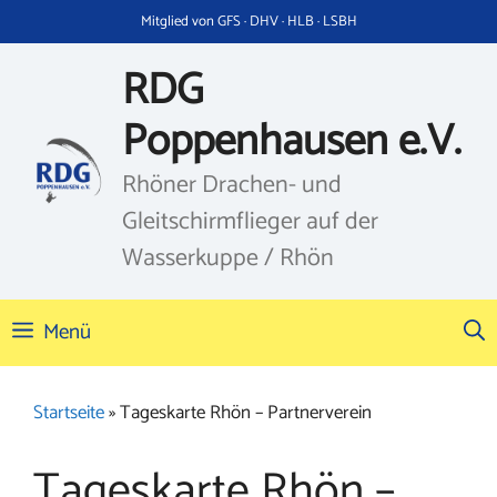
Zum
Mitglied von GFS · DHV · HLB · LSBH
Inhalt
springen
RDG
Poppenhausen e.V.
Rhöner Drachen- und
Gleitschirmflieger auf der
Wasserkuppe / Rhön
Menü
Startseite
»
Tageskarte Rhön – Partnerverein
Tageskarte Rhön –