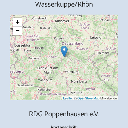
Wasserkuppe/Rhön
+
−
Leaflet
, ©
OpenStreetMap
Mitwirkende
RDG Poppenhausen e.V.
Postanschrift: