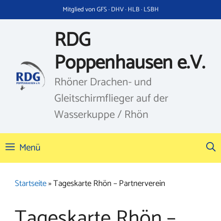
Zum
Mitglied von GFS · DHV · HLB · LSBH
Inhalt
springen
RDG
Poppenhausen e.V.
Rhöner Drachen- und
Gleitschirmflieger auf der
Wasserkuppe / Rhön
Menü
Startseite
»
Tageskarte Rhön – Partnerverein
Tageskarte Rhön –