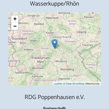
Wasserkuppe/Rhön
+
−
Leaflet
, ©
OpenStreetMap
Mitwirkende
RDG Poppenhausen e.V.
Postanschrift: