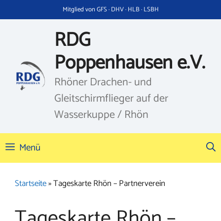
Zum
Mitglied von GFS · DHV · HLB · LSBH
Inhalt
springen
RDG
Poppenhausen e.V.
Rhöner Drachen- und
Gleitschirmflieger auf der
Wasserkuppe / Rhön
Menü
Startseite
»
Tageskarte Rhön – Partnerverein
Tageskarte Rhön –