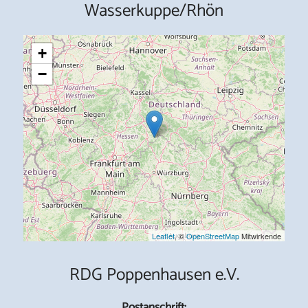
Wasserkuppe/Rhön
+
−
Leaflet
, ©
OpenStreetMap
Mitwirkende
RDG Poppenhausen e.V.
Postanschrift: