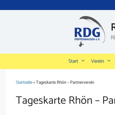
Zum
Inhalt
springen
R
Start
Verein
Startseite
»
Tageskarte Rhön – Partnerverein
Tageskarte Rhön – Pa