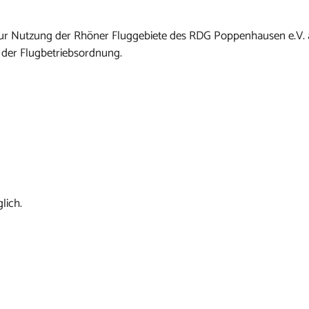
n zur Nutzung der Rhöner Fluggebiete des RDG Poppenhausen e.V.
 der Flugbetriebsordnung.
lich.