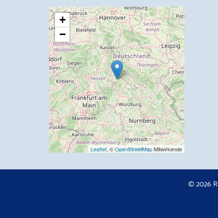
+
−
Leaflet
, ©
OpenStreetMap
Mitwirkende
© 2026 R