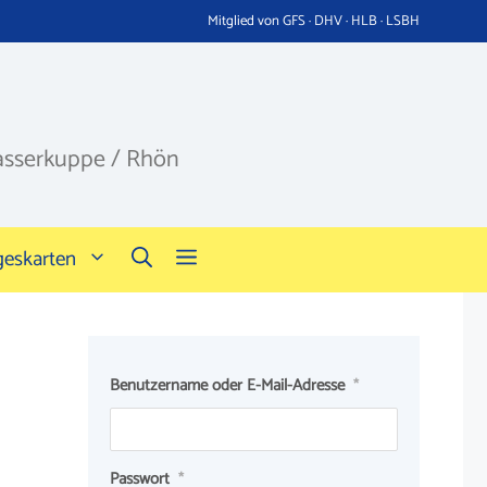
Mitglied von GFS · DHV · HLB · LSBH
asserkuppe / Rhön
geskarten
Benutzername oder E-Mail-Adresse
*
Passwort
*