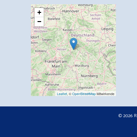
+
−
Leaflet
, ©
OpenStreetMap
Mitwirkende
© 2026 R