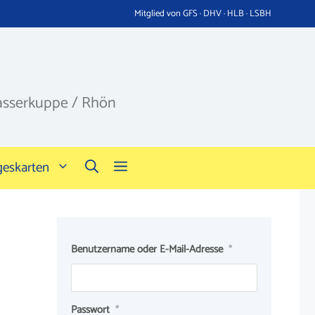
Mitglied von GFS · DHV · HLB · LSBH
asserkuppe / Rhön
geskarten
Benutzername oder E-Mail-Adresse
*
Passwort
*