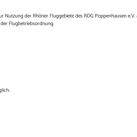
n zur Nutzung der Rhöner Fluggebiete des RDG Poppenhausen e.V.
 der Flugbetriebsordnung.
lich.