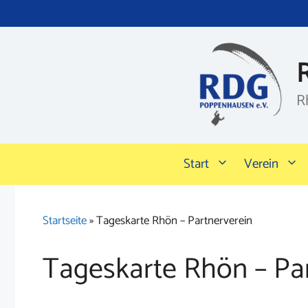
Zum
Inhalt
springen
R
Start
Verein
Startseite
»
Tageskarte Rhön – Partnerverein
Tageskarte Rhön – Pa