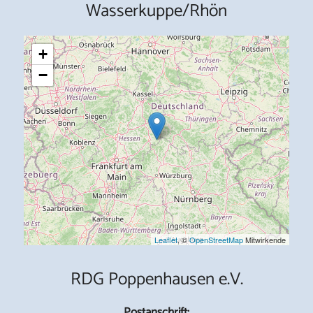
Wasserkuppe/Rhön
+
−
Leaflet
, ©
OpenStreetMap
Mitwirkende
RDG Poppenhausen e.V.
Postanschrift: