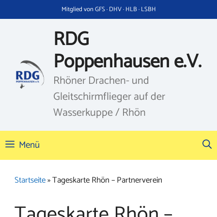
Zum
Mitglied von GFS · DHV · HLB · LSBH
Inhalt
springen
RDG
Poppenhausen e.V.
Rhöner Drachen- und
Gleitschirmflieger auf der
Wasserkuppe / Rhön
Menü
Startseite
»
Tageskarte Rhön – Partnerverein
Tageskarte Rhön –