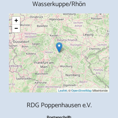
Wasserkuppe/Rhön
+
−
Leaflet
, ©
OpenStreetMap
Mitwirkende
RDG Poppenhausen e.V.
Postanschrift: