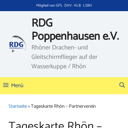
Zum
Mitglied von GFS · DHV · HLB · LSBH
Inhalt
springen
RDG
Poppenhausen e.V.
Rhöner Drachen- und
Gleitschirmflieger auf der
Wasserkuppe / Rhön
Menü
Startseite
»
Tageskarte Rhön – Partnerverein
Tageskarte Rhön –