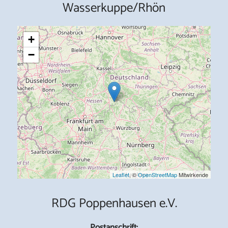
Wasserkuppe/Rhön
+
−
Leaflet
, ©
OpenStreetMap
Mitwirkende
RDG Poppenhausen e.V.
Postanschrift: