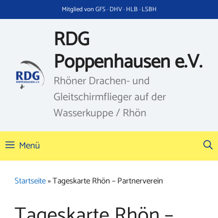
Zum
Mitglied von GFS · DHV · HLB · LSBH
Inhalt
springen
RDG
Poppenhausen e.V.
Rhöner Drachen- und
Gleitschirmflieger auf der
Wasserkuppe / Rhön
Menü
Startseite
»
Tageskarte Rhön – Partnerverein
Tageskarte Rhön –