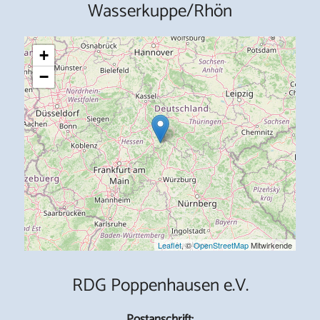
Wasserkuppe/Rhön
+
−
Leaflet
, ©
OpenStreetMap
Mitwirkende
RDG Poppenhausen e.V.
Postanschrift: