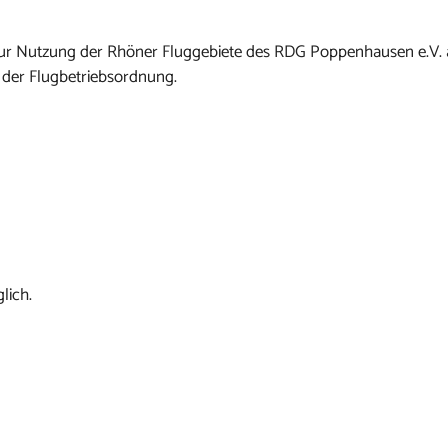
n zur Nutzung der Rhöner Fluggebiete des RDG Poppenhausen e.V.
 der Flugbetriebsordnung.
lich.