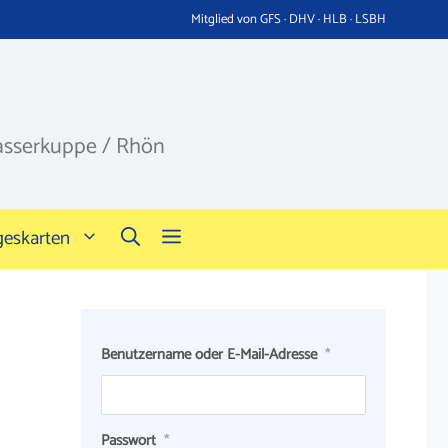
Mitglied von GFS · DHV · HLB · LSBH
asserkuppe / Rhön
geskarten
Benutzername oder E-Mail-Adresse
*
Passwort
*