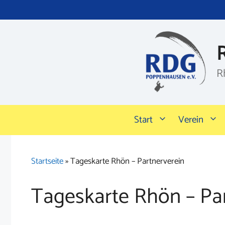
Zum
Inhalt
springen
R
Start
Verein
Startseite
»
Tageskarte Rhön – Partnerverein
Tageskarte Rhön – Pa