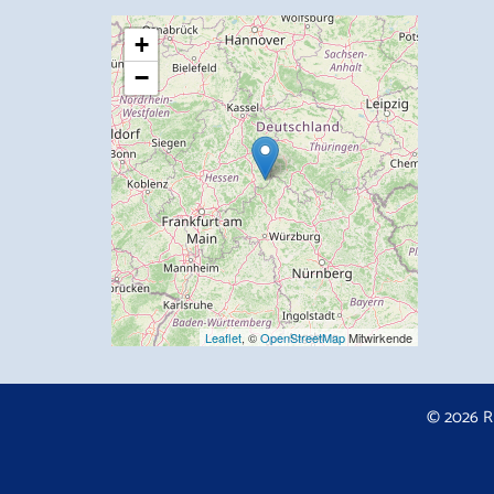
+
−
Leaflet
, ©
OpenStreetMap
Mitwirkende
© 2026 R