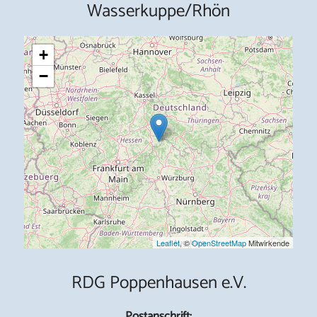
Wasserkuppe/Rhön
+
−
Leaflet
, ©
OpenStreetMap
Mitwirkende
RDG Poppenhausen e.V.
Postanschrift: