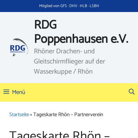
Zum
Mitglied von GFS · DHV · HLB · LSBH
Inhalt
springen
RDG
Poppenhausen e.V.
Rhöner Drachen- und
Gleitschirmflieger auf der
Wasserkuppe / Rhön
Menü
Startseite
»
Tageskarte Rhön – Partnerverein
Tageskarte Rhön –