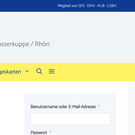
Mitglied von GFS · DHV · HLB · LSBH
asserkuppe / Rhön
geskarten
Benutzername oder E-Mail-Adresse
*
Passwort
*