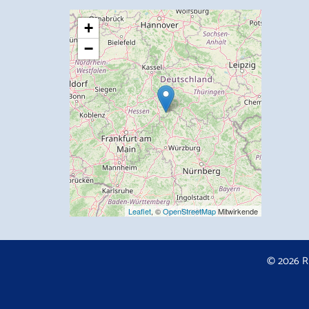
+
−
Leaflet
, ©
OpenStreetMap
Mitwirkende
© 2026 R