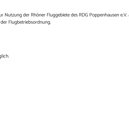
n zur Nutzung der Rhöner Fluggebiete des RDG Poppenhausen e.V.
 der Flugbetriebsordnung.
lich.