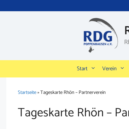
Zum
Inhalt
springen
R
Start
Verein
Startseite
»
Tageskarte Rhön – Partnerverein
Tageskarte Rhön – Pa