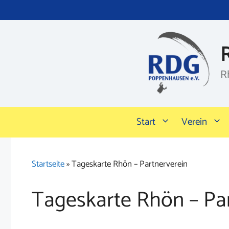
Zum
Inhalt
springen
R
Start
Verein
Startseite
»
Tageskarte Rhön – Partnerverein
Tageskarte Rhön – Pa