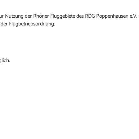
n zur Nutzung der Rhöner Fluggebiete des RDG Poppenhausen e.V.
 der Flugbetriebsordnung.
lich.