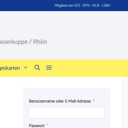
Mitglied von GFS · DHV · HLB · LSBH
asserkuppe / Rhön
geskarten
Benutzername oder E-Mail-Adresse
*
Passwort
*