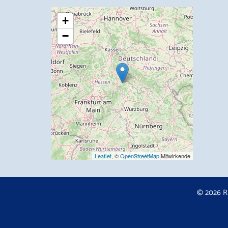
+
−
Leaflet
, ©
OpenStreetMap
Mitwirkende
© 2026 R