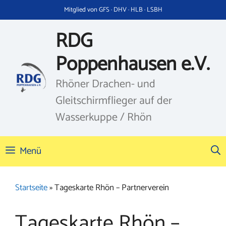
Zum
Mitglied von GFS · DHV · HLB · LSBH
Inhalt
springen
RDG
Poppenhausen e.V.
Rhöner Drachen- und
Gleitschirmflieger auf der
Wasserkuppe / Rhön
Menü
Startseite
»
Tageskarte Rhön – Partnerverein
Tageskarte Rhön –