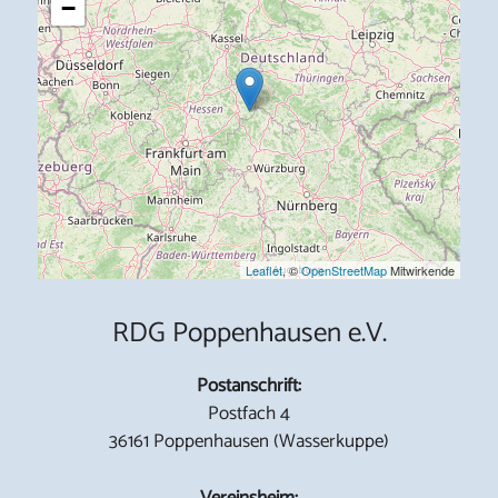
−
Leaflet
, ©
OpenStreetMap
Mitwirkende
RDG Poppenhausen e.V.
Postanschrift:
Postfach 4
36161 Poppenhausen (Wasserkuppe)
Vereinsheim: