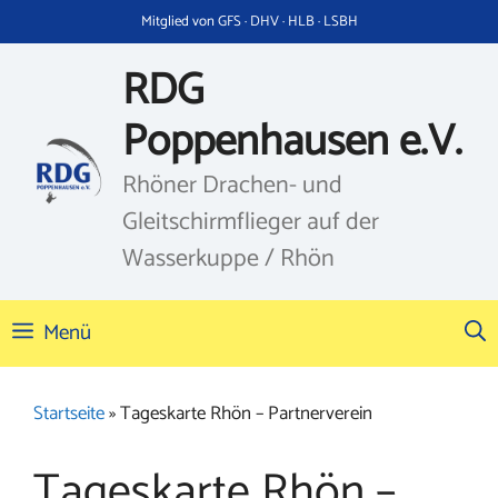
Zum
Mitglied von GFS · DHV · HLB · LSBH
Inhalt
springen
RDG
Poppenhausen e.V.
Rhöner Drachen- und
Gleitschirmflieger auf der
Wasserkuppe / Rhön
Menü
Startseite
»
Tageskarte Rhön – Partnerverein
Tageskarte Rhön –