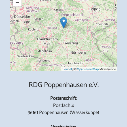
−
Leaflet
, ©
OpenStreetMap
Mitwirkende
RDG Poppenhausen e.V.
Postanschrift:
Postfach 4
36161 Poppenhausen (Wasserkuppe)
Vereinsheim: