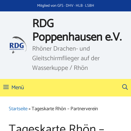
Zum
Mitglied von GFS · DHV · HLB · LSBH
Inhalt
springen
RDG
Poppenhausen e.V.
Rhöner Drachen- und
Gleitschirmflieger auf der
Wasserkuppe / Rhön
Menü
Startseite
»
Tageskarte Rhön – Partnerverein
Tageskarte Rhön –