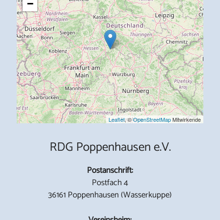
−
Leaflet
, ©
OpenStreetMap
Mitwirkende
RDG Poppenhausen e.V.
Postanschrift:
Postfach 4
36161 Poppenhausen (Wasserkuppe)
Vereinsheim: