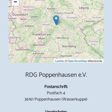
−
Leaflet
, ©
OpenStreetMap
Mitwirkende
RDG Poppenhausen e.V.
Postanschrift:
Postfach 4
36161 Poppenhausen (Wasserkuppe)
Vereinsheim: