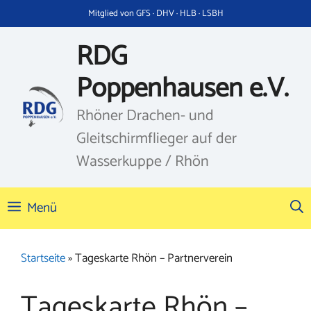
Zum
Mitglied von GFS · DHV · HLB · LSBH
Inhalt
springen
RDG
Poppenhausen e.V.
Rhöner Drachen- und
Gleitschirmflieger auf der
Wasserkuppe / Rhön
Menü
Startseite
»
Tageskarte Rhön – Partnerverein
Tageskarte Rhön –